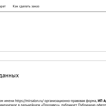
врат
Как сделать заказ
 данных
м имени https://mirsalon.ru/ организационно-правовая форма,
ИП А
именуемое в дальнейшем «Продавец», публикует Публичную оферт