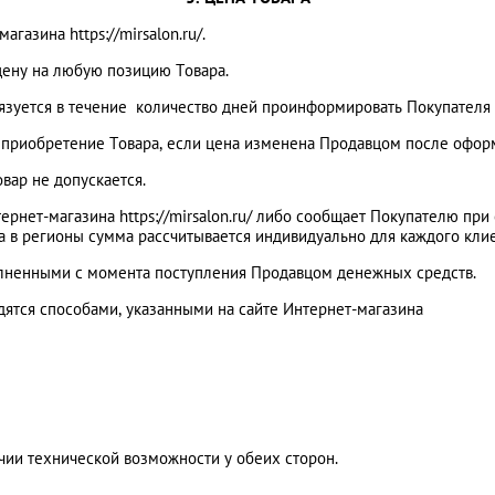
газина https://mirsalon.ru/.
 цену на любую позицию Товара.
бязуется в течение количество дней проинформировать Покупателя
на приобретение Товара, если цена изменена Продавцом после офор
вар не допускается.
тернет-магазина https://mirsalon.ru/ либо сообщает Покупателю пр
за в регионы сумма рассчитывается индивидуально для каждого клие
полненными с момента поступления Продавцом денежных средств.
дятся способами, указанными на сайте Интернет-магазина
ии технической возможности у обеих сторон.